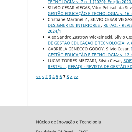
TECNOLOGIA: v. 7 n. 1 (2020): Edição 2020
SILVIO CESAR VIEGAS, Vitor Pellisoli da Sil
GESTÃO EDUCAÇÃO E TECNOLOGIA: v. 16 n.
Cristiane Martinelli1, SILVIO CESAR VIEGA
DESIGNER DE INTERIORES
,
REFAQI - REVI
2024/1
Alex Sandro Zastrow Wickeinecki, Silvio Ce
DE GESTÃO EDUCAÇÃO E TECNOLOGIA: v. 8 n
GABRIELA GENECCO GODOY, Silvio Cesar,
GESTÃO EDUCAÇÃO E TECNOLOGIA: v. 12 n. 
LUCAS TORRES MEZZARI, Silvio Cesar,
SOF
RESTFUL
,
REFAQI - REVISTA DE GESTÃO ED
<<
<
2
3
4
5
6
7
8
>
>>
Núcleo de Inovação e Tecnologia
Faculdade QI Brasil - FAQI