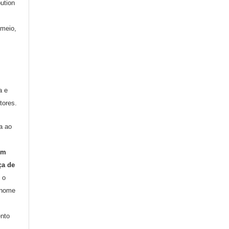
ution
 meio,
a e
tores.
a ao
om
ça de
 o
 nome
nto