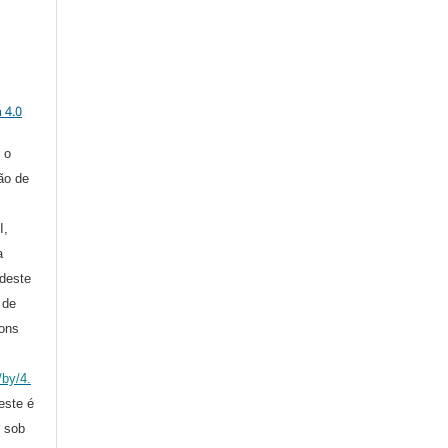
a
 4.0
 o
ção de
I,
a
deste
 de
ons
/by/4.
 este é
o sob