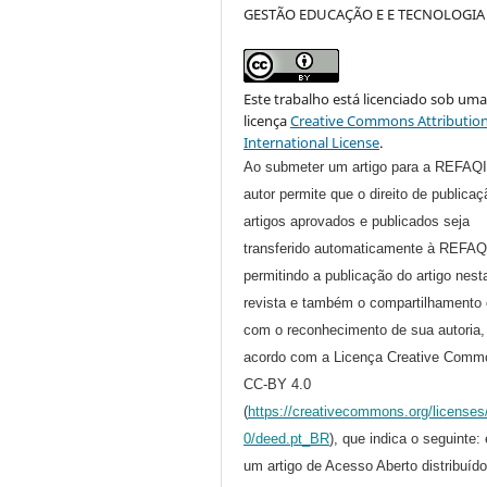
GESTÃO EDUCAÇÃO E E TECNOLOGIA
Este trabalho está licenciado sob um
licença
Creative Commons Attribution
International License
.
Ao submeter um artigo para a REFAQI
autor permite que o direito de publica
artigos aprovados e publicados seja
transferido automaticamente à REFAQ
permitindo a publicação do artigo nest
revista e também o compartilhamento 
com o reconhecimento de sua autoria,
acordo com a Licença Creative Comm
CC-BY 4.0
(
https://creativecommons.org/licenses
0/deed.pt_BR
), que indica o seguinte:
um artigo de Acesso Aberto distribuíd