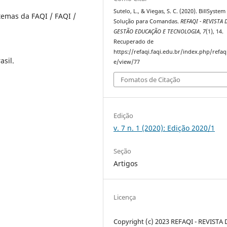
Sutelo, L., & Viegas, S. C. (2020). BillSystem
temas da FAQI / FAQI /
Solução para Comandas.
REFAQI - REVISTA 
GESTÃO EDUCAÇÃO E TECNOLOGIA
,
7
(1), 14.
Recuperado de
https://refaqi.faqi.edu.br/index.php/refaqi
asil.
e/view/77
Fomatos de Citação
Edição
v. 7 n. 1 (2020): Edição 2020/1
Seção
Artigos
Licença
Copyright (c) 2023 REFAQI - REVISTA 