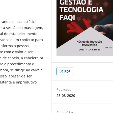
ande clínica estética,
ar a sessão da massagem,
nal do estabelecimento.
zados e um conforto para
 informa a pessoa
te com o valor a ser
te de cabelo, a cabelereira
bre o procedimento e
ora, se dirige ao caixa e
PDF
esso, apesar de ser
stante e improdutivo.
Publicado
23-08-2020
Como Citar