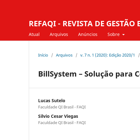
REFAQI - REVISTA DE GESTÃ
Atual
Arquivos
Anúncios
Sobre
Início
/
Arquivos
/
v. 7 n. 1 (2020): Edição 2020/1
/
BillSystem – Solução para
Lucas Sutelo
Faculdade QI Brasil - FAQI
Silvio Cesar Viegas
Faculdade QI Brasil - FAQI