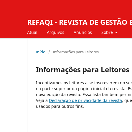
REFAQI - REVISTA DE GESTÃ
Atual
Arquivos
Anúncios
Sobre
Início
/
Informações para Leitores
Informações para Leitores
Incentivamos os leitores a se inscreverem no ser
na parte superior da página inicial da revista. E
nova edição da revista. Essa lista também permit
Veja a
Declaração de privacidade da revista
, qu
usados para outros fins.