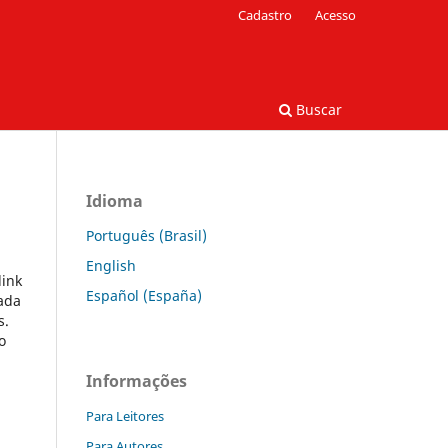
Cadastro
Acesso
Buscar
Idioma
Português (Brasil)
English
link
Español (España)
cada
s.
o
Informações
Para Leitores
Para Autores