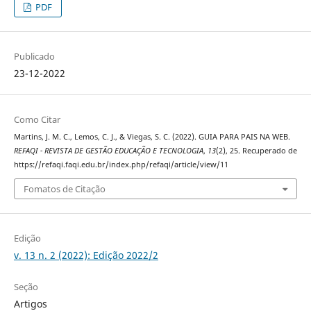
PDF
Publicado
23-12-2022
Como Citar
Martins, J. M. C., Lemos, C. J., & Viegas, S. C. (2022). GUIA PARA PAIS NA WEB.
REFAQI - REVISTA DE GESTÃO EDUCAÇÃO E TECNOLOGIA
,
13
(2), 25. Recuperado de
https://refaqi.faqi.edu.br/index.php/refaqi/article/view/11
Fomatos de Citação
Edição
v. 13 n. 2 (2022): Edição 2022/2
Seção
Artigos