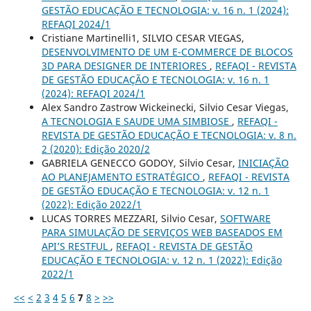
GESTÃO EDUCAÇÃO E TECNOLOGIA: v. 16 n. 1 (2024):
REFAQI 2024/1
Cristiane Martinelli1, SILVIO CESAR VIEGAS,
DESENVOLVIMENTO DE UM E-COMMERCE DE BLOCOS
3D PARA DESIGNER DE INTERIORES
,
REFAQI - REVISTA
DE GESTÃO EDUCAÇÃO E TECNOLOGIA: v. 16 n. 1
(2024): REFAQI 2024/1
Alex Sandro Zastrow Wickeinecki, Silvio Cesar Viegas,
A TECNOLOGIA E SAUDE UMA SIMBIOSE
,
REFAQI -
REVISTA DE GESTÃO EDUCAÇÃO E TECNOLOGIA: v. 8 n.
2 (2020): Edição 2020/2
GABRIELA GENECCO GODOY, Silvio Cesar,
INICIAÇÃO
AO PLANEJAMENTO ESTRATÉGICO
,
REFAQI - REVISTA
DE GESTÃO EDUCAÇÃO E TECNOLOGIA: v. 12 n. 1
(2022): Edição 2022/1
LUCAS TORRES MEZZARI, Silvio Cesar,
SOFTWARE
PARA SIMULAÇÃO DE SERVIÇOS WEB BASEADOS EM
API’S RESTFUL
,
REFAQI - REVISTA DE GESTÃO
EDUCAÇÃO E TECNOLOGIA: v. 12 n. 1 (2022): Edição
2022/1
<<
<
2
3
4
5
6
7
8
>
>>