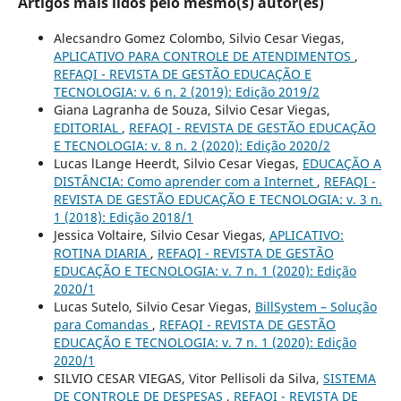
Artigos mais lidos pelo mesmo(s) autor(es)
Alecsandro Gomez Colombo, Silvio Cesar Viegas,
APLICATIVO PARA CONTROLE DE ATENDIMENTOS
,
REFAQI - REVISTA DE GESTÃO EDUCAÇÃO E
TECNOLOGIA: v. 6 n. 2 (2019): Edição 2019/2
Giana Lagranha de Souza, Silvio Cesar Viegas,
EDITORIAL
,
REFAQI - REVISTA DE GESTÃO EDUCAÇÃO
E TECNOLOGIA: v. 8 n. 2 (2020): Edição 2020/2
Lucas lLange Heerdt, Silvio Cesar Viegas,
EDUCAÇÃO A
DISTÂNCIA: Como aprender com a Internet
,
REFAQI -
REVISTA DE GESTÃO EDUCAÇÃO E TECNOLOGIA: v. 3 n.
1 (2018): Edição 2018/1
Jessica Voltaire, Silvio Cesar Viegas,
APLICATIVO:
ROTINA DIARIA
,
REFAQI - REVISTA DE GESTÃO
EDUCAÇÃO E TECNOLOGIA: v. 7 n. 1 (2020): Edição
2020/1
Lucas Sutelo, Silvio Cesar Viegas,
BillSystem – Solução
para Comandas
,
REFAQI - REVISTA DE GESTÃO
EDUCAÇÃO E TECNOLOGIA: v. 7 n. 1 (2020): Edição
2020/1
SILVIO CESAR VIEGAS, Vitor Pellisoli da Silva,
SISTEMA
DE CONTROLE DE DESPESAS
,
REFAQI - REVISTA DE