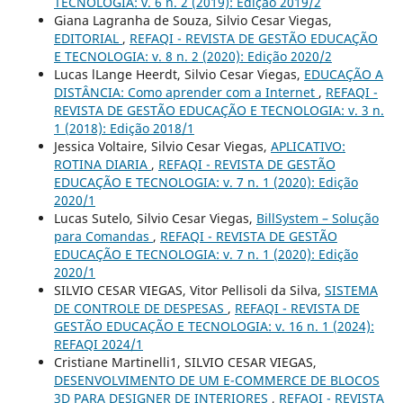
TECNOLOGIA: v. 6 n. 2 (2019): Edição 2019/2
Giana Lagranha de Souza, Silvio Cesar Viegas,
EDITORIAL
,
REFAQI - REVISTA DE GESTÃO EDUCAÇÃO
E TECNOLOGIA: v. 8 n. 2 (2020): Edição 2020/2
Lucas lLange Heerdt, Silvio Cesar Viegas,
EDUCAÇÃO A
DISTÂNCIA: Como aprender com a Internet
,
REFAQI -
REVISTA DE GESTÃO EDUCAÇÃO E TECNOLOGIA: v. 3 n.
1 (2018): Edição 2018/1
Jessica Voltaire, Silvio Cesar Viegas,
APLICATIVO:
ROTINA DIARIA
,
REFAQI - REVISTA DE GESTÃO
EDUCAÇÃO E TECNOLOGIA: v. 7 n. 1 (2020): Edição
2020/1
Lucas Sutelo, Silvio Cesar Viegas,
BillSystem – Solução
para Comandas
,
REFAQI - REVISTA DE GESTÃO
EDUCAÇÃO E TECNOLOGIA: v. 7 n. 1 (2020): Edição
2020/1
SILVIO CESAR VIEGAS, Vitor Pellisoli da Silva,
SISTEMA
DE CONTROLE DE DESPESAS
,
REFAQI - REVISTA DE
GESTÃO EDUCAÇÃO E TECNOLOGIA: v. 16 n. 1 (2024):
REFAQI 2024/1
Cristiane Martinelli1, SILVIO CESAR VIEGAS,
DESENVOLVIMENTO DE UM E-COMMERCE DE BLOCOS
3D PARA DESIGNER DE INTERIORES
,
REFAQI - REVISTA