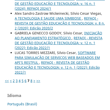
DE GESTÃO EDUCAÇÃO E TECNOLOGIA: v. 16 n. 1
(2024): REFAQI 2024/1
Alex Sandro Zastrow Wickeinecki, Silvio Cesar Viegas,
A TECNOLOGIA E SAUDE UMA SIMBIOSE
,
REFAQI -
REVISTA DE GESTÃO EDUCAÇÃO E TECNOLOGIA: v. 8 n.
2 (2020): Edição 2020/2
GABRIELA GENECCO GODOY, Silvio Cesar,
INICIAÇÃO
AO PLANEJAMENTO ESTRATÉGICO
,
REFAQI - REVISTA
DE GESTÃO EDUCAÇÃO E TECNOLOGIA: v. 12 n. 1
(2022): Edição 2022/1
LUCAS TORRES MEZZARI, Silvio Cesar,
SOFTWARE
PARA SIMULAÇÃO DE SERVIÇOS WEB BASEADOS EM
API’S RESTFUL
,
REFAQI - REVISTA DE GESTÃO
EDUCAÇÃO E TECNOLOGIA: v. 12 n. 1 (2022): Edição
2022/1
<<
<
2
3
4
5
6
7
8
>
>>
Idioma
Português (Brasil)