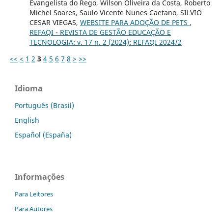
Evangelista do Rego, Wilson Oliveira da Costa, Roberto
Michel Soares, Saulo Vicente Nunes Caetano, SILVIO
CESAR VIEGAS,
WEBSITE PARA ADOÇÃO DE PETS
,
REFAQI - REVISTA DE GESTÃO EDUCAÇÃO E
TECNOLOGIA: v. 17 n. 2 (2024): REFAQI 2024/2
<<
<
1
2
3
4
5
6
7
8
>
>>
Idioma
Português (Brasil)
English
Español (España)
Informações
Para Leitores
Para Autores