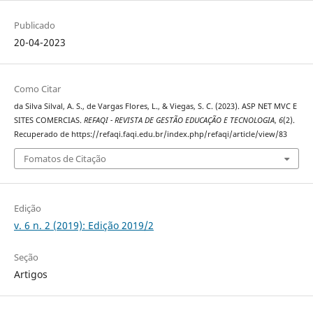
Publicado
20-04-2023
Como Citar
da Silva Silval, A. S., de Vargas Flores, L., & Viegas, S. C. (2023). ASP NET MVC E
SITES COMERCIAS.
REFAQI - REVISTA DE GESTÃO EDUCAÇÃO E TECNOLOGIA
,
6
(2).
Recuperado de https://refaqi.faqi.edu.br/index.php/refaqi/article/view/83
Fomatos de Citação
Edição
v. 6 n. 2 (2019): Edição 2019/2
Seção
Artigos