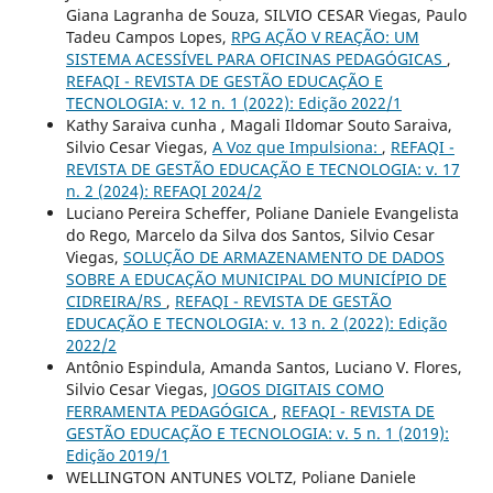
Giana Lagranha de Souza, SILVIO CESAR Viegas, Paulo
Tadeu Campos Lopes,
RPG AÇÃO V REAÇÃO: UM
SISTEMA ACESSÍVEL PARA OFICINAS PEDAGÓGICAS
,
REFAQI - REVISTA DE GESTÃO EDUCAÇÃO E
TECNOLOGIA: v. 12 n. 1 (2022): Edição 2022/1
Kathy Saraiva cunha , Magali Ildomar Souto Saraiva,
Silvio Cesar Viegas,
A Voz que Impulsiona:
,
REFAQI -
REVISTA DE GESTÃO EDUCAÇÃO E TECNOLOGIA: v. 17
n. 2 (2024): REFAQI 2024/2
Luciano Pereira Scheffer, Poliane Daniele Evangelista
do Rego, Marcelo da Silva dos Santos, Silvio Cesar
Viegas,
SOLUÇÃO DE ARMAZENAMENTO DE DADOS
SOBRE A EDUCAÇÃO MUNICIPAL DO MUNICÍPIO DE
CIDREIRA/RS
,
REFAQI - REVISTA DE GESTÃO
EDUCAÇÃO E TECNOLOGIA: v. 13 n. 2 (2022): Edição
2022/2
Antônio Espindula, Amanda Santos, Luciano V. Flores,
Silvio Cesar Viegas,
JOGOS DIGITAIS COMO
FERRAMENTA PEDAGÓGICA
,
REFAQI - REVISTA DE
GESTÃO EDUCAÇÃO E TECNOLOGIA: v. 5 n. 1 (2019):
Edição 2019/1
WELLINGTON ANTUNES VOLTZ, Poliane Daniele