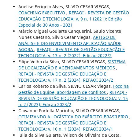
Anelise Ferigolo Alves, SILVIO CESAR VIEGAS,
COACHING EXECUTIVO
,
REFAQI - REVISTA DE GESTÃO
EDUCAÇÃO E TECNOLOGIA: v. 9 n. 1 (2021): Edição
Especial de 30 Anos - 2021
Márcio Miguel Goularte Canquerini, Saulo Vicente
Nunes Caetano, Silvio Cesar Viegas,
ARTIGO DE
ANÁLISE E DESENVOLVIMENTO APLICAÇÃO SAÚDE
AGORA
,
REFAQI - REVISTA DE GESTÃO EDUCAÇÃO E
TECNOLOGIA: v. 13 n. 2 (2022): Edição 2022/2
Filipe Velho da Silva, SILVIO CESAR VIEGAS,
SISTEMA
DE LOCALIZAÇÃO E AGENDAMENTOS MÉDICOS
,
REFAQI - REVISTA DE GESTÃO EDUCAÇÃO E
TECNOLOGIA: v. 17 n. 2 (2024): REFAQI 2024/2
Carlos Roberto da Silva, SILVIO CESAR Viegas,
Foco na
Gestão de Equipe, abordagem de conflitos
,
REFAQI -
REVISTA DE GESTÃO EDUCAÇÃO E TECNOLOGIA: v. 15
n. 2 (2023): Edição 2023/2
Giovanne Portella Marinho, SILVIO CESAR VIEGAS,
OTIMIZANDO A LOGÍSTICA DO EXÉRCITO BRASILEIRO
,
REFAQI - REVISTA DE GESTÃO EDUCAÇÃO E
TECNOLOGIA: v. 16 n. 1 (2024): REFAQI 2024/1
Julia da Silva Gularte, Wilson de Oliveira da Costa,