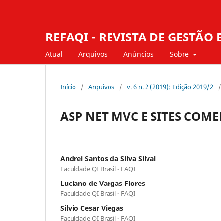
REFAQI - REVISTA DE GESTÃ
Atual
Arquivos
Anúncios
Sobre
Início
/
Arquivos
/
v. 6 n. 2 (2019): Edição 2019/2
/
ASP NET MVC E SITES COME
Andrei Santos da Silva Silval
Faculdade QI Brasil - FAQI
Luciano de Vargas Flores
Faculdade QI Brasil - FAQI
Silvio Cesar Viegas
Faculdade QI Brasil - FAQI