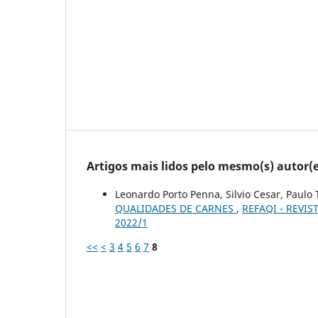
Artigos mais lidos pelo mesmo(s) autor(e
Leonardo Porto Penna, Silvio Cesar, Paul
QUALIDADES DE CARNES
,
REFAQI - REVIS
2022/1
<<
<
3
4
5
6
7
8