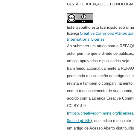
GESTÃO EDUCAÇÃO E E TECNOLOGIA
Este trabalho está licenciado sob um
licença
Creative Commons Attribution
International License
.
Ao submeter um artigo para a REFAQI
autor permite que o direito de publica
artigos aprovados e publicados seja
transferido automaticamente à REFAQ
permitindo a publicação do artigo nest
revista e também o compartilhamento 
com o reconhecimento de sua autoria,
acordo com a Licença Creative Comm
CC-BY 4.0
(
https://creativecommons.org/licenses
0/deed.pt_BR
), que indica o seguinte:
um artigo de Acesso Aberto distribuíd