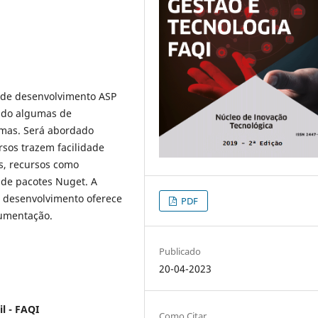
a de desenvolvimento ASP
endo algumas de
emas. Será abordado
sos trazem facilidade
s, recursos como
de pacotes Nuget. A
e desenvolvimento oferece
PDF
umentação.
Publicado
20-04-2023
l - FAQI
Como Citar