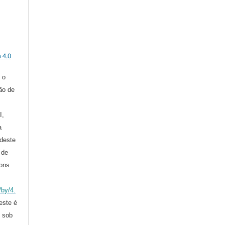
a
 4.0
 o
ção de
I,
a
deste
 de
ons
/by/4.
 este é
o sob