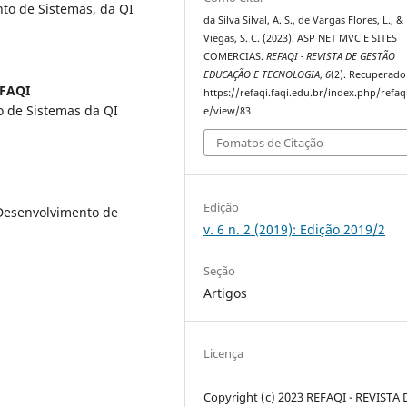
to de Sistemas, da QI
da Silva Silval, A. S., de Vargas Flores, L., &
Viegas, S. C. (2023). ASP NET MVC E SITES
COMERCIAS.
REFAQI - REVISTA DE GESTÃO
EDUCAÇÃO E TECNOLOGIA
,
6
(2). Recuperado
 FAQI
https://refaqi.faqi.edu.br/index.php/refaqi
o de Sistemas da QI
e/view/83
Fomatos de Citação
Edição
 Desenvolvimento de
v. 6 n. 2 (2019): Edição 2019/2
Seção
Artigos
Licença
Copyright (c) 2023 REFAQI - REVISTA 