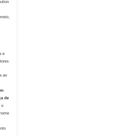
ution
 meio,
a e
tores.
a ao
om
ça de
 o
 nome
nto