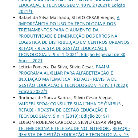
EDUCAÇÃO E TECNOLOGIA: v. 10 n. 2 (2021): Edição
2021/1
Rafael da Silva Machado, SILVIO CESAR Viegas,
A
IMPORTÂNCIA DO USO DA TECNOLOGIA E DOS
TREINAMENTOS PARA O AUMENTO DA
PRODUTIVIDADE E DIMINUIÇÃO DOS ERROS NA
LOGÍSTICA DE DISTRIBUIÇÃO EM CENTROS URBANOS
,
REFAQI - REVISTA DE GESTÃO EDUCAÇÃO E
TECNOLOGIA: v. 9 n. 1 (2021): Edição Especial de 30
Anos - 2021
Leticia Fonseca Da Silva, Silvio Cesar,
PAAIM
PROGRAMA AUXILIAR PARA ALFABETIZAÇÃO E
INICIAÇÃO MATEMÁTICA
,
REFAQI - REVISTA DE
GESTÃO EDUCAÇÃO E TECNOLOGIA: v. 12 n. 1 (2022):
Edição 2022/1
Rudimar de Souza Santos, Silvio Cesar Viegas,
VAIDEBUSPOA: CONSULTE SUA LINHA DE ÔNIBUS
,
REFAQI - REVISTA DE GESTÃO EDUCAÇÃO E
TECNOLOGIA: v. 5 n. 1 (2019): Edição 2019/1
EDISON RUBILAR CARDOZO, SILVIO CESAR Viegas,
TELEMEDICINA E TELE SAÚDE NO INTERIOR
,
REFAQI -
REVISTA DE GESTÃO EDUCAÇÃO E TECNOLOGIA: v. 15