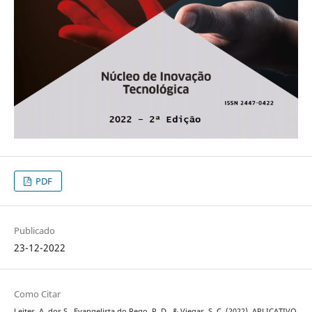
PDF
Publicado
23-12-2022
Como Citar
Leites, A. dos S., Evangelista do Rego, P. D., & Viegas, S. C. (2022). APLICATIVO