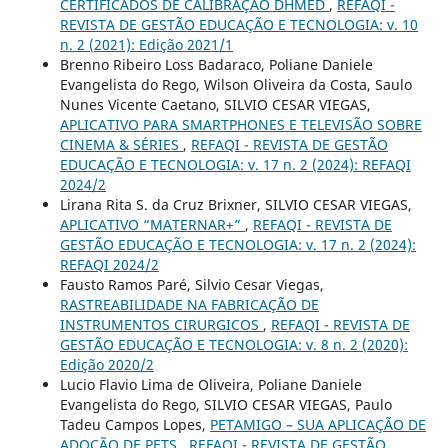
CERTIFICADOS DE CALIBRAÇÃO DHMED
,
REFAQI -
REVISTA DE GESTÃO EDUCAÇÃO E TECNOLOGIA: v. 10
n. 2 (2021): Edição 2021/1
Brenno Ribeiro Loss Badaraco, Poliane Daniele
Evangelista do Rego, Wilson Oliveira da Costa, Saulo
Nunes Vicente Caetano, SILVIO CESAR VIEGAS,
APLICATIVO PARA SMARTPHONES E TELEVISÃO SOBRE
CINEMA & SÉRIES
,
REFAQI - REVISTA DE GESTÃO
EDUCAÇÃO E TECNOLOGIA: v. 17 n. 2 (2024): REFAQI
2024/2
Lirana Rita S. da Cruz Brixner, SILVIO CESAR VIEGAS,
APLICATIVO “MATERNAR+”
,
REFAQI - REVISTA DE
GESTÃO EDUCAÇÃO E TECNOLOGIA: v. 17 n. 2 (2024):
REFAQI 2024/2
Fausto Ramos Paré, Silvio Cesar Viegas,
RASTREABILIDADE NA FABRICAÇÃO DE
INSTRUMENTOS CIRURGICOS
,
REFAQI - REVISTA DE
GESTÃO EDUCAÇÃO E TECNOLOGIA: v. 8 n. 2 (2020):
Edição 2020/2
Lucio Flavio Lima de Oliveira, Poliane Daniele
Evangelista do Rego, SILVIO CESAR VIEGAS, Paulo
Tadeu Campos Lopes,
PETAMIGO – SUA APLICAÇÃO DE
ADOÇÃO DE PETS
,
REFAQI - REVISTA DE GESTÃO