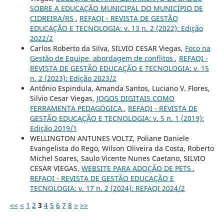
SOBRE A EDUCAÇÃO MUNICIPAL DO MUNICÍPIO DE
CIDREIRA/RS
,
REFAQI - REVISTA DE GESTÃO
EDUCAÇÃO E TECNOLOGIA: v. 13 n. 2 (2022): Edição
2022/2
Carlos Roberto da Silva, SILVIO CESAR Viegas,
Foco na
Gestão de Equipe, abordagem de conflitos
,
REFAQI -
REVISTA DE GESTÃO EDUCAÇÃO E TECNOLOGIA: v. 15
n. 2 (2023): Edição 2023/2
Antônio Espindula, Amanda Santos, Luciano V. Flores,
Silvio Cesar Viegas,
JOGOS DIGITAIS COMO
FERRAMENTA PEDAGÓGICA
,
REFAQI - REVISTA DE
GESTÃO EDUCAÇÃO E TECNOLOGIA: v. 5 n. 1 (2019):
Edição 2019/1
WELLINGTON ANTUNES VOLTZ, Poliane Daniele
Evangelista do Rego, Wilson Oliveira da Costa, Roberto
Michel Soares, Saulo Vicente Nunes Caetano, SILVIO
CESAR VIEGAS,
WEBSITE PARA ADOÇÃO DE PETS
,
REFAQI - REVISTA DE GESTÃO EDUCAÇÃO E
TECNOLOGIA: v. 17 n. 2 (2024): REFAQI 2024/2
<<
<
1
2
3
4
5
6
7
8
>
>>