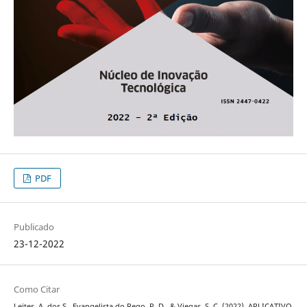
PDF
Publicado
23-12-2022
Como Citar
Leites, A. dos S., Evangelista do Rego, P. D., & Viegas, S. C. (2022). APLICATIVO