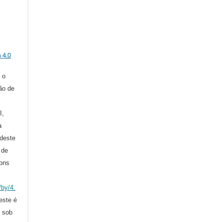
a
 4.0
 o
ção de
I,
a
deste
 de
ons
/by/4.
 este é
o sob