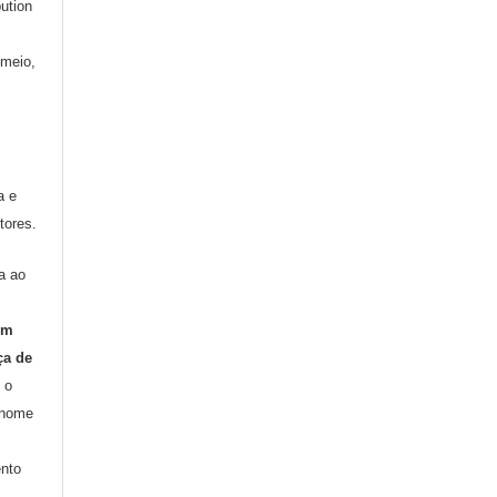
ution
 meio,
a e
tores.
a ao
om
ça de
 o
 nome
nto