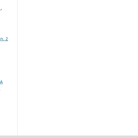
S
,
n. 2
A
E