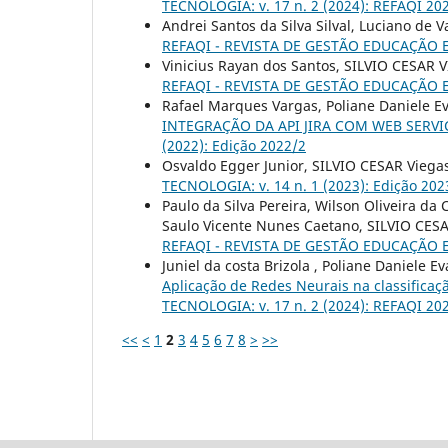
TECNOLOGIA: v. 17 n. 2 (2024): REFAQI 20
Andrei Santos da Silva Silval, Luciano de V
REFAQI - REVISTA DE GESTÃO EDUCAÇÃO E T
Vinicius Rayan dos Santos, SILVIO CESAR 
REFAQI - REVISTA DE GESTÃO EDUCAÇÃO E 
Rafael Marques Vargas, Poliane Daniele Ev
INTEGRAÇÃO DA API JIRA COM WEB SERV
(2022): Edição 2022/2
Osvaldo Egger Junior, SILVIO CESAR Viega
TECNOLOGIA: v. 14 n. 1 (2023): Edição 202
Paulo da Silva Pereira, Wilson Oliveira da
Saulo Vicente Nunes Caetano, SILVIO CES
REFAQI - REVISTA DE GESTÃO EDUCAÇÃO E 
Juniel da costa Brizola , Poliane Daniele 
Aplicação de Redes Neurais na classific
TECNOLOGIA: v. 17 n. 2 (2024): REFAQI 20
<<
<
1
2
3
4
5
6
7
8
>
>>