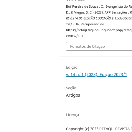
Bof Pereira de Souza , C., Evangelista do R
D., & Viegas, S. C. (2023). APP Sensações .
R
REVISTA DE GESTÃO EDUCAÇÃO E TECNOLOGI
14
(1), 16. Recuperado de
https://refaqi.faqi.edu.br/index.php/refaqi
e/view/153
Fomatos de Citação
Edição
v. 14 n. 1 (2023): Edição 2023/1
Seção
Artigos
Licença
Copyright (c) 2023 REFAQI - REVISTA 