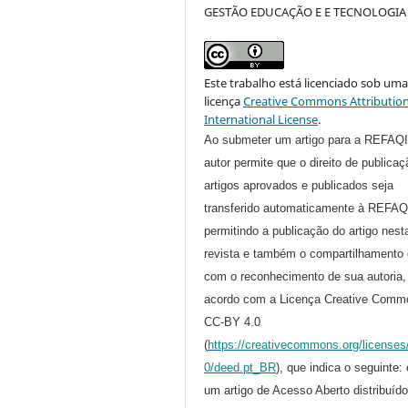
GESTÃO EDUCAÇÃO E E TECNOLOGIA
Este trabalho está licenciado sob um
licença
Creative Commons Attribution
International License
.
Ao submeter um artigo para a REFAQI
autor permite que o direito de publica
artigos aprovados e publicados seja
transferido automaticamente à REFAQ
permitindo a publicação do artigo nest
revista e também o compartilhamento 
com o reconhecimento de sua autoria,
acordo com a Licença Creative Comm
CC-BY 4.0
(
https://creativecommons.org/licenses
0/deed.pt_BR
), que indica o seguinte:
um artigo de Acesso Aberto distribuíd