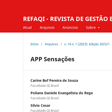
REFAQI - REVISTA DE GESTÃ
Atual
Arquivos
Anúncios
Sobre
Início
/
Arquivos
/
v. 14 n. 1 (2023): Edição 2023/1
APP Sensações
Carine Bof Pereira de Souza
Faculdade QI Brasil
Poliane Daniele Evangelista do Rego
Faculdade QI Brasil
Silvio Cesar
Faculdade QI Brasil