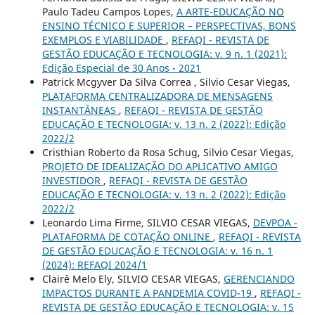
Paulo Tadeu Campos Lopes,
A ARTE-EDUCAÇÃO NO
ENSINO TÉCNICO E SUPERIOR – PERSPECTIVAS, BONS
EXEMPLOS E VIABILIDADE
,
REFAQI - REVISTA DE
GESTÃO EDUCAÇÃO E TECNOLOGIA: v. 9 n. 1 (2021):
Edição Especial de 30 Anos - 2021
Patrick Mcgyver Da Silva Correa , Silvio Cesar Viegas,
PLATAFORMA CENTRALIZADORA DE MENSAGENS
INSTANTÂNEAS
,
REFAQI - REVISTA DE GESTÃO
EDUCAÇÃO E TECNOLOGIA: v. 13 n. 2 (2022): Edição
2022/2
Cristhian Roberto da Rosa Schug, Silvio Cesar Viegas,
PROJETO DE IDEALIZAÇÃO DO APLICATIVO AMIGO
INVESTIDOR
,
REFAQI - REVISTA DE GESTÃO
EDUCAÇÃO E TECNOLOGIA: v. 13 n. 2 (2022): Edição
2022/2
Leonardo Lima Firme, SILVIO CESAR VIEGAS,
DEVPOA -
PLATAFORMA DE COTAÇÃO ONLINE
,
REFAQI - REVISTA
DE GESTÃO EDUCAÇÃO E TECNOLOGIA: v. 16 n. 1
(2024): REFAQI 2024/1
Clairê Melo Ely, SILVIO CESAR VIEGAS,
GERENCIANDO
IMPACTOS DURANTE A PANDEMIA COVID-19
,
REFAQI -
REVISTA DE GESTÃO EDUCAÇÃO E TECNOLOGIA: v. 15