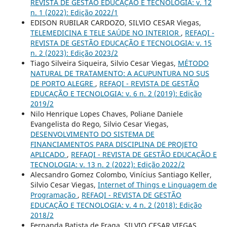
REVISTA DE GESTÃO EDUCAÇÃO E TECNOLOGIA: v. 12
n. 1 (2022): Edição 2022/1
EDISON RUBILAR CARDOZO, SILVIO CESAR Viegas,
TELEMEDICINA E TELE SAÚDE NO INTERIOR
,
REFAQI -
REVISTA DE GESTÃO EDUCAÇÃO E TECNOLOGIA: v. 15
n. 2 (2023): Edição 2023/2
Tiago Silveira Siqueira, Silvio Cesar Viegas,
MÉTODO
NATURAL DE TRATAMENTO: A ACUPUNTURA NO SUS
DE PORTO ALEGRE
,
REFAQI - REVISTA DE GESTÃO
EDUCAÇÃO E TECNOLOGIA: v. 6 n. 2 (2019): Edição
2019/2
Nilo Henrique Lopes Chaves, Poliane Daniele
Evangelista do Rego, Silvio Cesar Viegas,
DESENVOLVIMENTO DO SISTEMA DE
FINANCIAMENTOS PARA DISCIPLINA DE PROJETO
APLICADO
,
REFAQI - REVISTA DE GESTÃO EDUCAÇÃO E
TECNOLOGIA: v. 13 n. 2 (2022): Edição 2022/2
Alecsandro Gomez Colombo, Vinícius Santiago Keller,
Silvio Cesar Viegas,
Internet of Things e Linguagem de
Programação
,
REFAQI - REVISTA DE GESTÃO
EDUCAÇÃO E TECNOLOGIA: v. 4 n. 2 (2018): Edição
2018/2
Fernanda Batista de Fraga, SILVIO CESAR VIEGAS,