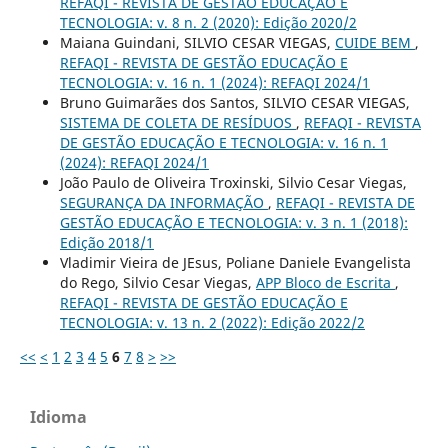
REFAQI - REVISTA DE GESTÃO EDUCAÇÃO E
TECNOLOGIA: v. 8 n. 2 (2020): Edição 2020/2
Maiana Guindani, SILVIO CESAR VIEGAS,
CUIDE BEM
,
REFAQI - REVISTA DE GESTÃO EDUCAÇÃO E
TECNOLOGIA: v. 16 n. 1 (2024): REFAQI 2024/1
Bruno Guimarães dos Santos, SILVIO CESAR VIEGAS,
SISTEMA DE COLETA DE RESÍDUOS
,
REFAQI - REVISTA
DE GESTÃO EDUCAÇÃO E TECNOLOGIA: v. 16 n. 1
(2024): REFAQI 2024/1
João Paulo de Oliveira Troxinski, Silvio Cesar Viegas,
SEGURANÇA DA INFORMAÇÃO
,
REFAQI - REVISTA DE
GESTÃO EDUCAÇÃO E TECNOLOGIA: v. 3 n. 1 (2018):
Edição 2018/1
Vladimir Vieira de JEsus, Poliane Daniele Evangelista
do Rego, Silvio Cesar Viegas,
APP Bloco de Escrita
,
REFAQI - REVISTA DE GESTÃO EDUCAÇÃO E
TECNOLOGIA: v. 13 n. 2 (2022): Edição 2022/2
<<
<
1
2
3
4
5
6
7
8
>
>>
Idioma