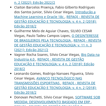
n. 2 (2022): Edição 2022/2
Claiton Barcelos Proença, Fabio Gilberto Rodrigues
dos Santos Junior, Silvio Cesar Viegas,
Introdução a
Machine Learning e Oracle 18c
,
REFAQI - REVISTA DE
GESTÃO EDUCAÇÃO E TECNOLOGIA: v. 4 n. 2 (2018):
Edição 2018/2
Guilherme Melo de Aguiar Chaves, SILVIO CESAR
Viegas, Paulo Tadeu Campos Lopes,
O DESINTERESSE
DE BRASILEIROS PELA TECNOLOGIA
,
REFAQI - REVISTA
DE GESTÃO EDUCAÇÃO E TECNOLOGIA: v. 11 n. 3
(2021): Edição 2021/2
Vagner Rocha Soares, Silvio Cesar Viegas,
Big Data na
Industria 4.0
,
REFAQI - REVISTA DE GESTÃO
EDUCAÇÃO E TECNOLOGIA: v. 4 n. 2 (2018): Edição
2018/2
Leonardo Gomes, Rodrigo Narvaes Figueira, Silvio
Cesar Viegas,
AVANÇO TECNOLÓGICO NAS
TRANSMISSÕES ESPORTIVAS
,
REFAQI - REVISTA DE
GESTÃO EDUCAÇÃO E TECNOLOGIA: v. 4 n. 2 (2018):
Edição 2018/2
Donovan Pechetti, Silvio Cesar Viegas,
SOFTWARE SOB
MEDIDA: DESENVOLVIMENTO BASEADO EM ERP
,