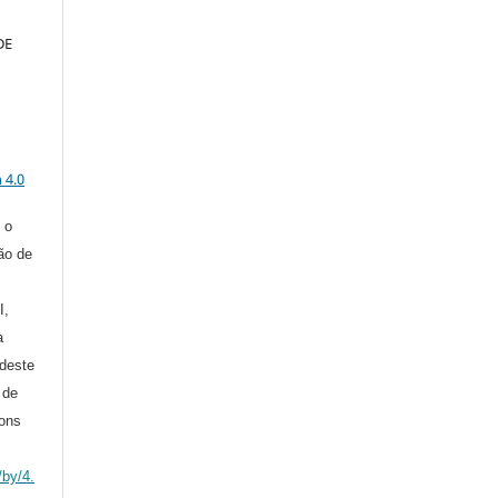
DE
a
 4.0
 o
ção de
I,
a
deste
 de
ons
/by/4.