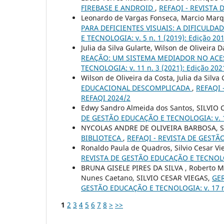
FIREBASE E ANDROID
,
REFAQI - REVISTA 
Leonardo de Vargas Fonseca, Marcio Marque
PARA DEFICIENTES VISUAIS: A DIFICULDA
E TECNOLOGIA: v. 5 n. 1 (2019): Edição 20
Julia da Silva Gularte, Wilson de Oliveir
REAÇÃO: UM SISTEMA MEDIADOR NO ACE
TECNOLOGIA: v. 11 n. 3 (2021): Edição 202
Wilson de Oliveira da Costa, Julia da Silv
EDUCACIONAL DESCOMPLICADA
,
REFAQI 
REFAQI 2024/2
Edwy Sandro Almeida dos Santos, SILVIO 
DE GESTÃO EDUCAÇÃO E TECNOLOGIA: v. 14 
NYCOLAS ANDRE DE OLIVEIRA BARBOSA, SI
BIBLIOTECA
,
REFAQI - REVISTA DE GESTÃO
Ronaldo Paula de Quadros, Silvio Cesar Vi
REVISTA DE GESTÃO EDUCAÇÃO E TECNOLOGIA
BRUNA GISELE PIRES DA SILVA , Roberto Mic
Nunes Caetano, SILVIO CESAR VIEGAS,
GE
GESTÃO EDUCAÇÃO E TECNOLOGIA: v. 17 n.
1
2
3
4
5
6
7
8
>
>>