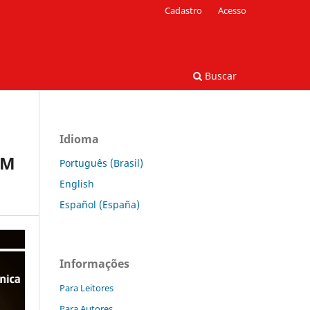
Cadastro
Acesso
Buscar
Idioma
OM
Português (Brasil)
English
Español (España)
Informações
Para Leitores
Para Autores