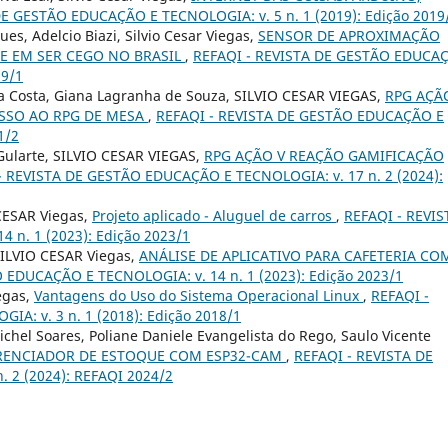
DE GESTÃO EDUCAÇÃO E TECNOLOGIA: v. 5 n. 1 (2019): Edição 2019
s, Adelcio Biazi, Silvio Cesar Viegas,
SENSOR DE APROXIMAÇÃO
DE EM SER CEGO NO BRASIL
,
REFAQI - REVISTA DE GESTÃO EDUCA
19/1
a Da Costa, Giana Lagranha de Souza, SILVIO CESAR VIEGAS,
RPG AÇÃ
SSO AO RPG DE MESA
,
REFAQI - REVISTA DE GESTÃO EDUCAÇÃO E
1/2
a Gularte, SILVIO CESAR VIEGAS,
RPG AÇÃO V REAÇÃO GAMIFICAÇÃO
- REVISTA DE GESTÃO EDUCAÇÃO E TECNOLOGIA: v. 17 n. 2 (2024):
CESAR Viegas,
Projeto aplicado - Aluguel de carros
,
REFAQI - REVIS
n. 1 (2023): Edição 2023/1
LVIO CESAR Viegas,
ANÁLISE DE APLICATIVO PARA CAFETERIA CO
 EDUCAÇÃO E TECNOLOGIA: v. 14 n. 1 (2023): Edição 2023/1
egas,
Vantagens do Uso do Sistema Operacional Linux
,
REFAQI -
: v. 3 n. 1 (2018): Edição 2018/1
hel Soares, Poliane Daniele Evangelista do Rego, Saulo Vicente
RENCIADOR DE ESTOQUE COM ESP32-CAM
,
REFAQI - REVISTA DE
 2 (2024): REFAQI 2024/2