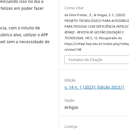
enciando isso no dia a
Como Citar
 felizes em poder fazer
da Silva Freitas , E., & Viegas, S. C. (2023).
PROJETO TECNOLÓGICO PARA ACESSIBILI
PARA PESSOAS COM DEFICIÊNCIA INTELEC
cia, com o intuito de
REFAQI - REVISTA DE GESTÃO EDUCAÇÃO E
blico alvo, utilizei o APP
TECNOLOGIA
,
14
(1), 15. Recuperado de
vel sem a necessidade de
https://refaqi.faqi.edu.br/index.php/refaqi
e/view/148
Fomatos de Citação
Edição
v. 14 n. 1 (2023): Edição 2023/1
Seção
Artigos
Licença