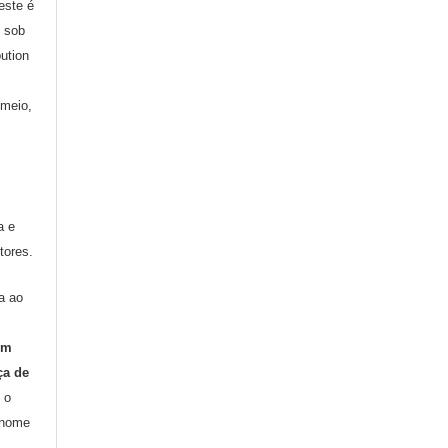
 este é
o sob
ution
 meio,
a e
tores.
a ao
om
ça de
 o
 nome