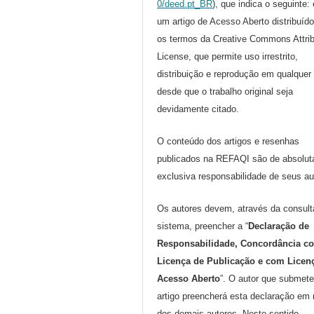
0/deed.pt_BR
), que indica o seguinte:
um artigo de Acesso Aberto distribuíd
os termos da Creative Commons Attrib
License, que permite uso irrestrito,
distribuição e reprodução em qualquer
desde que o trabalho original seja
devidamente citado.
O conteúdo dos artigos e resenhas
publicados na REFAQI são de absolut
exclusiva responsabilidade de seus au
Os autores devem, através da consult
sistema, preencher a “
Declaração de
Responsabilidade, Concordância c
Licença de Publicação e com Licen
Acesso Aberto
”. O autor que submete
artigo preencherá esta declaração em
dos demais autores. Neste sentido,