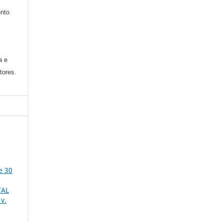
nto
a e
tores.
e 30
TAL
v.