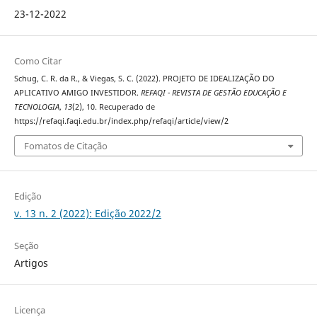
23-12-2022
Como Citar
Schug, C. R. da R., & Viegas, S. C. (2022). PROJETO DE IDEALIZAÇÃO DO
APLICATIVO AMIGO INVESTIDOR.
REFAQI - REVISTA DE GESTÃO EDUCAÇÃO E
TECNOLOGIA
,
13
(2), 10. Recuperado de
https://refaqi.faqi.edu.br/index.php/refaqi/article/view/2
Fomatos de Citação
Edição
v. 13 n. 2 (2022): Edição 2022/2
Seção
Artigos
Licença