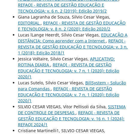
REFAQI - REVISTA DE GESTÃO EDUCAÇÃO E
TECNOLOGIA: v. 6 n. 2 (2019): Edição 2019/2
Giana Lagranha de Souza, Silvio Cesar Viegas,
EDITORIAL
,
REFAQI - REVISTA DE GESTÃO EDUCAÇÃO
E TECNOLOGIA: v. 8 n. 2 (2020): Edição 2020/2
Lucas lLange Heerdt, Silvio Cesar Viegas,
EDUCAÇÃO A
DISTÂNCIA: Como aprender com a Internet
,
REFAQI -
REVISTA DE GESTÃO EDUCAÇÃO E TECNOLOGIA: v. 3 n.
1 (2018): Edição 2018/1
Jessica Voltaire, Silvio Cesar Viegas,
APLICATIVO:
ROTINA DIARIA
,
REFAQI - REVISTA DE GESTÃO
EDUCAÇÃO E TECNOLOGIA: v. 7 n. 1 (2020): Edição
2020/1
Lucas Sutelo, Silvio Cesar Viegas,
BillSystem – Solução
para Comandas
,
REFAQI - REVISTA DE GESTÃO
EDUCAÇÃO E TECNOLOGIA: v. 7 n. 1 (2020): Edição
2020/1
SILVIO CESAR VIEGAS, Vitor Pellisoli da Silva,
SISTEMA
DE CONTROLE DE DESPESAS
,
REFAQI - REVISTA DE
GESTÃO EDUCAÇÃO E TECNOLOGIA: v. 16 n. 1 (2024):
REFAQI 2024/1
Cristiane Martinelli1, SILVIO CESAR VIEGAS,