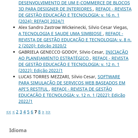
DESENVOLVIMENTO DE UM E-COMMERCE DE BLOCOS
3D PARA DESIGNER DE INTERIORES
,
REFAQI - REVISTA
DE GESTÃO EDUCAÇÃO E TECNOLOGIA: v. 16 n. 1
(2024): REFAQI 2024/1
Alex Sandro Zastrow Wickeinecki, Silvio Cesar Viegas,
A TECNOLOGIA E SAUDE UMA SIMBIOSE
,
REFAQI -
REVISTA DE GESTÃO EDUCAÇÃO E TECNOLOGIA: v. 8 n.
2 (2020): Edição 2020/2
GABRIELA GENECCO GODOY, Silvio Cesar,
INICIAÇÃO
AO PLANEJAMENTO ESTRATÉGICO
,
REFAQI - REVISTA
DE GESTÃO EDUCAÇÃO E TECNOLOGIA: v. 12 n. 1
(2022): Edição 2022/1
LUCAS TORRES MEZZARI, Silvio Cesar,
SOFTWARE
PARA SIMULAÇÃO DE SERVIÇOS WEB BASEADOS EM
API’S RESTFUL
,
REFAQI - REVISTA DE GESTÃO
EDUCAÇÃO E TECNOLOGIA: v. 12 n. 1 (2022): Edição
2022/1
<<
<
2
3
4
5
6
7
8
>
>>
Idioma